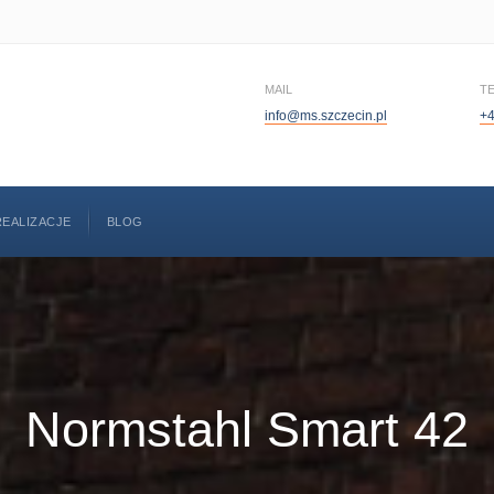
MAIL
T
info@ms.szczecin.pl
+4
REALIZACJE
BLOG
Normstahl Smart 42