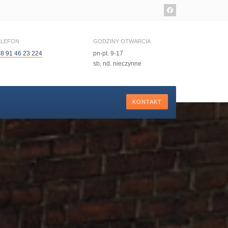
ELEFON
GODZINY OTWARCIA
8 91 46 23 224
pn-pt. 9-17
sb, nd. nieczynne
KONTAKT