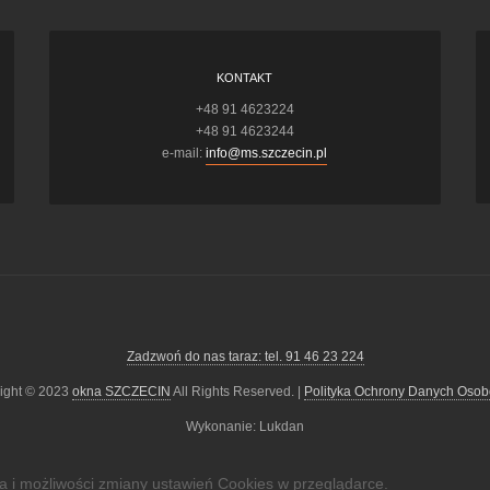
KONTAKT
+48 91 4623224
+48 91 4623244
e-mail:
info@ms.szczecin.pl
Zadzwoń do nas taraz: tel. 91 46 23 224
ight © 2023
okna SZCZECIN
All Rights Reserved. |
Polityka Ochrony Danych Oso
Wykonanie: Lukdan
ia i możliwości zmiany ustawień Cookies w przeglądarce.