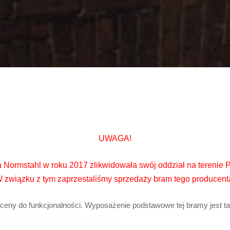
UWAGA!
 Normstahl w roku 2017 zlikwidowała swój oddział na terenie P
 związku z tym zaprzestaliśmy sprzedaży bram tego producent
eny do funkcjonalności. Wyposażenie podstawowe tej bramy jest tak 