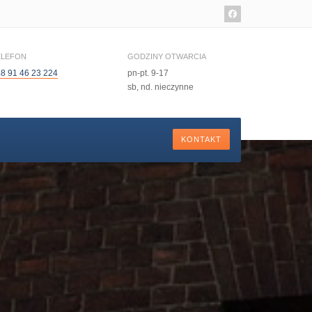
ELEFON
GODZINY OTWARCIA
8 91 46 23 224
pn-pt. 9-17
sb, nd. nieczynne
KONTAKT