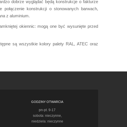
rdzo dobrze wyglądać będą konstrukcje o fakturze
połączenie konstrukcji o stonowanych barwach,
ana z aluminium.
amkniętej okiennic: mogą one być wysunięte przed
stępne są wszystkie kolory palety RAL, ATEC oraz
GODZINY OTWARCIA
pn-pt. 9-17
sobota: nieczynne,
niedziela: nieczynne