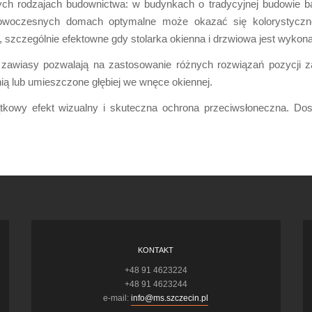
ch rodzajach budownictwa: w budynkach o tradycyjnej budowie ba
owoczesnych domach optymalne może okazać się kolorystyczne 
 szczególnie efektowne gdy stolarka okienna i drzwiowa jest wykon
zawiasy pozwalają na zastosowanie różnych rozwiązań pozycji z
nią lub umieszczone głębiej we wnęce okiennej.
tkowy efekt wizualny i skuteczna ochrona przeciwsłoneczna. Do
.
KONTAKT
+48 91 4623224
+48 91 4623244
e-mail:
info@ms.szczecin.pl