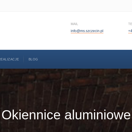
MAIL
T
info@ms.szczecin.pl
+4
REALIZACJE
BLOG
Okiennice aluminiowe