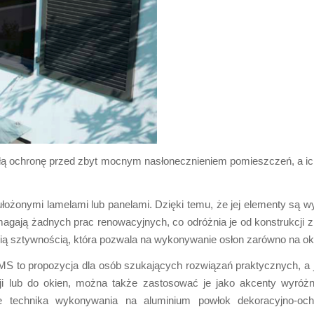
łą ochronę przed zbyt mocnym nasłonecznieniem pomieszczeń, a ich
ułożonymi lamelami lub panelami. Dzięki temu, że jej elementy są 
magają żadnych prac renowacyjnych, co odróżnia je od konstrukcj
nią sztywnością, która pozwala na wykonywanie osłon zarówno na okn
MS to propozycja dla osób szukających rozwiązań praktycznych, a 
 lub do okien, można także zastosować je jako akcenty wyróżnia
aje technika wykonywania na aluminium powłok dekoracyjno-oc