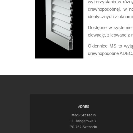
wykorzystania w różny
drewnopodobnej, w n
identycznych z oknami,
Dostępne w systemie 
elewację, zlicowane z 
Okiennice MS to wyją
drewnopodobne ADEC
ADRES
M&S Szczecin
ul.Hangarowa 7
70-767 Szczecin