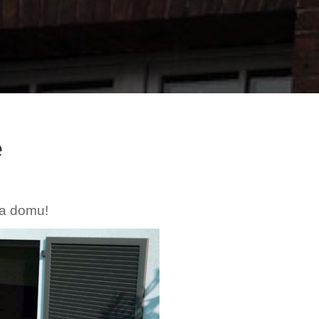
e
ba domu!